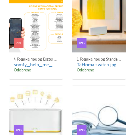
PDF
JPG
4 Године пре од Eszter NYÚZÓ Eszter NYÚZÓ
1 Године пре од Standa Blaha
somfy_help_me_web_2021.pdf
TaHoma switch.jpg
Odobreno
Odobreno
JPG
JPG