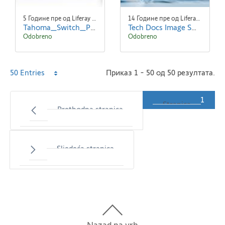
5 Године пре од Liferay Admin Liferay Admin
14 Године пре од Liferay Admin Liferay Admin
Tahoma_Switch_Picto.jpg
Tech Docs Image Small
Odobreno
Odobreno
Per
50 Entries
Приказ 1 - 50 од 50 резултата.
Page
1
Stranica
Prethodna stranica
Sljedeća stranica