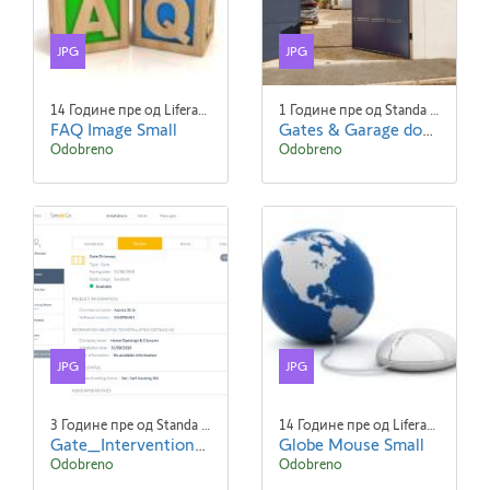
JPG
JPG
14 Године пре од Liferay Admin Liferay Admin
1 Године пре од Standa Blaha
FAQ Image Small
Gates & Garage doors.jpg
Odobreno
Odobreno
JPG
JPG
3 Године пре од Standa Blaha
14 Године пре од Liferay Admin Liferay Admin
Gate_Intervention_1024x768.jpg
Globe Mouse Small
Odobreno
Odobreno