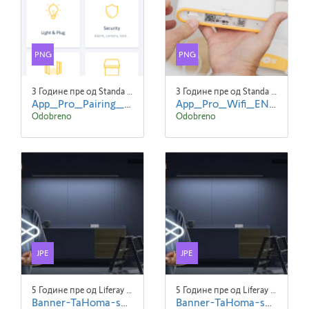
PNG
PNG
3 Године пре од Standa Blaha
3 Године пре од Standa Blaha
App_Pro_Pairing_Expert_EN_screen2.png
App_Pro_Wifi_EN_screen1.png
Odobreno
Odobreno
JPE
JPE
5 Године пре од Liferay Admin Liferay Admin
5 Године пре од Liferay Admin Liferay Admin
Banner-TaHoma-suitev2 (1).jpeg
Banner-TaHoma-suitev2.jpeg