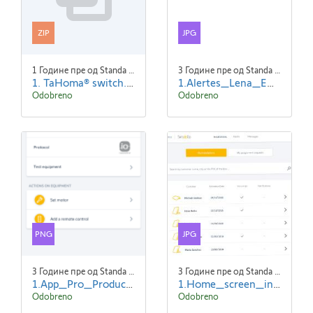
ZIP
JPG
1 Године пре од Standa Blaha
3 Године пре од Standa Blaha
1. TaHoma® switch.zip
1.Alertes_Lena_EN.jpg
Odobreno
Odobreno
PNG
JPG
3 Године пре од Standa Blaha
3 Године пре од Standa Blaha
1.App_Pro_Product_Details_EN_screen1.png
1.Home_screen_initial_state-ENG.jpg
Odobreno
Odobreno