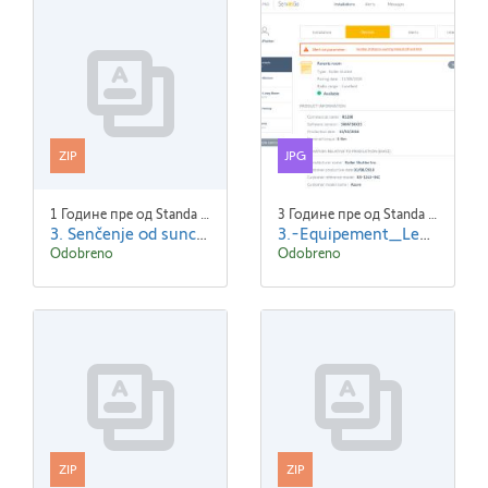
ZIP
JPG
1 Године пре од Standa Blaha
3 Године пре од Standa Blaha
3. Senčenje od sunca.zip
3.-Equipement_Lena_VR_Detail-ENG.jpg
Odobreno
Odobreno
ZIP
ZIP