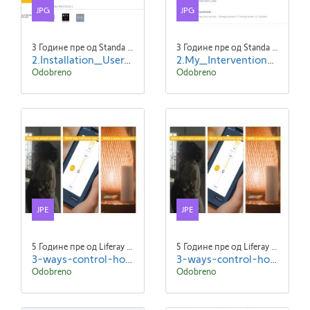
JPG
JPG
3 Године пре од Standa Blaha
3 Године пре од Standa Blaha
2.Installation_User_Serv-e-go_Updated_Data_-ENG.jpg
2.My_Interventions_Read--ENG.jpg
Odobreno
Odobreno
JPE
JPE
5 Године пре од Liferay Admin Liferay Admin
5 Године пре од Liferay Admin Liferay Admin
3-ways-control-home (1).jpeg
3-ways-control-home.jpeg
Odobreno
Odobreno