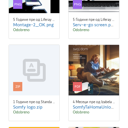
PNG
PNG
5 Године пре од Liferay Admin Liferay Admin
5 Године пре од Liferay Admin Liferay Admin
Montage-2_OK.png
Serv-e-go screen.png
Odobreno
Odobreno
ZIP
PDF
1 Године пре од Standa Blaha
4 Месеци пре од Izabela Gwozdzik
Somfy logo.zip
SomfyTaHomaUnlock-B2C-Brochure A4 SR 3.pdf
Odobreno
Odobreno