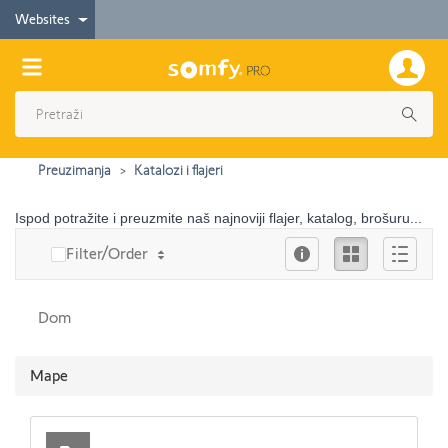
Websites
Preuzimanja
Katalozi i flajeri
Ispod potražite i preuzmite naš najnoviji flajer, katalog, brošuru...
Info
Ikona
Опис
Filter/Order
Dom
Mape