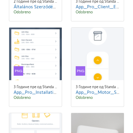
2 Године пре од Standa Blaha
3 Године пре од Standa Blaha
Általános Szerződési Feltételek- SOMFY - 240101.pdf
App_Pro_Client_EN_screen2.png
Odobreno
Odobreno
PNG
PNG
3 Године пре од Standa Blaha
3 Године пре од Standa Blaha
App_Pro_Installations_EN-screen1.png
App_Pro_Motor_Settings_EN_screen2.png
Odobreno
Odobreno