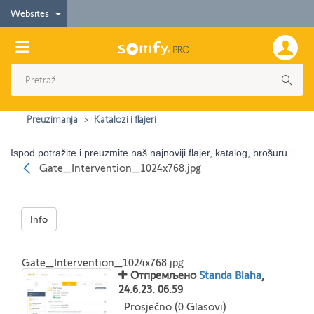
Websites
Preuzimanja
Katalozi i flajeri
Ispod potražite i preuzmite naš najnoviji flajer, katalog, brošuru...
Nazad
Gate_Intervention_1024x768.jpg
Info
Gate_Intervention_1024x768.jpg
Отпремљено
Standa Blaha
,
24.6.23. 06.59
Prosječno (0 Glasovi)