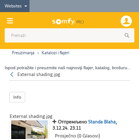
Websites
Preuzimanja
Katalozi i flajeri
Ispod potražite i preuzmite naš najnoviji flajer, katalog, brošuru...
Nazad
External shading.jpg
Info
External shading.jpg
Отпремљено
Standa Blaha
,
3.12.24. 23.11
Prosječno (0 Glasovi)