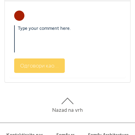
Одговори као...
Nazad na vrh
Kontaktirajte nas
Somfy.rs
Somfy Architecture