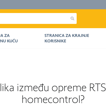
JA ZA
STRANICA ZA KRAJNJE
NU KUĆU
KORISNIKE
azlika između opreme RTS
homecontrol?