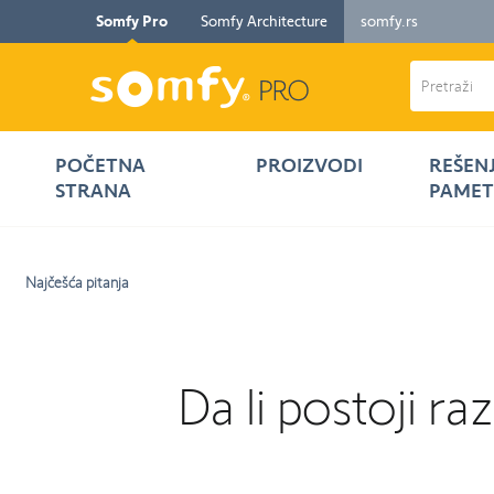
Somfy Pro
Somfy Architecture
somfy.rs
POČETNA
PROIZVODI
REŠEN
STRANA
PAMET
Najčešća pitanja
Da li postoji r