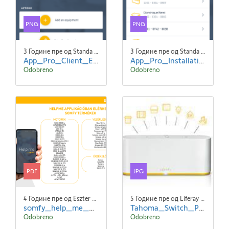
PNG
PNG
3 Године пре од Standa Blaha
3 Године пре од Standa Blaha
App_Pro_Client_EN_screen2.png
App_Pro_Installations_EN-screen1.png
Odobreno
Odobreno
PDF
JPG
4 Године пре од Eszter NYÚZÓ Eszter NYÚZÓ
5 Године пре од Liferay Admin Liferay Admin
somfy_help_me_web_2021.pdf
Tahoma_Switch_Picto.jpg
Odobreno
Odobreno