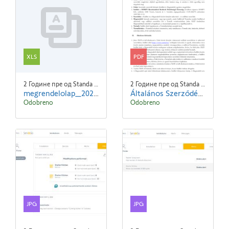
XLS
PDF
2 Године пре од Standa Blaha
2 Године пре од Standa Blaha
megrendelolap_2022.xlsx
Általános Szerződési Feltételek- SOMFY - 240101.pdf
Odobreno
Odobreno
JPG
JPG