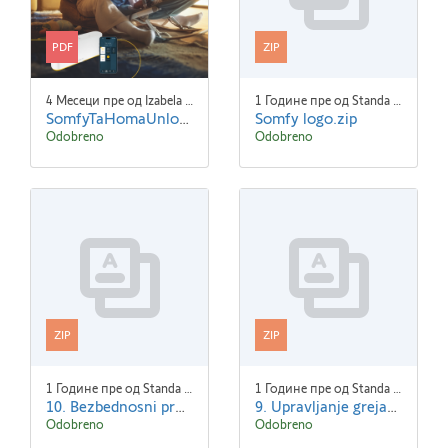
PDF
ZIP
4 Месеци пре од Izabela Gwozdzik
1 Године пре од Standa Blaha
SomfyTaHomaUnlock-B2C-Brochure A4 SR 3.pdf
Somfy logo.zip
Odobreno
Odobreno
ZIP
ZIP
1 Године пре од Standa Blaha
1 Године пре од Standa Blaha
10. Bezbednosni proizvodi.zip
9. Upravljanje grejanjem.zip
Odobreno
Odobreno