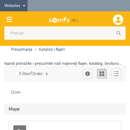
Websites
Preuzimanja
Katalozi i flajeri
Ispod potražite i preuzmite naš najnoviji flajer, katalog, brošuru...
Info
Ikona
Опис
Filter/Order
Dom
Mape