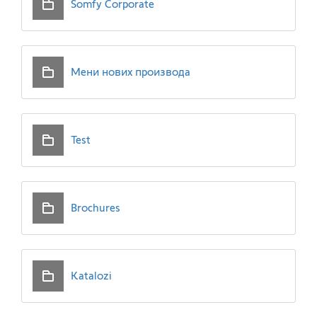
Somfy Corporate
Мени нових производа
Test
Brochures
Katalozi