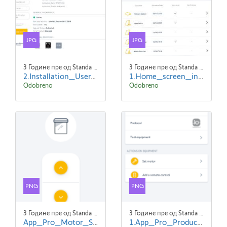
JPG
JPG
3 Године пре од Standa Blaha
3 Године пре од Standa Blaha
2.Installation_User_Serv-e-go_Updated_Data_-ENG.jpg
1.Home_screen_initial_state-ENG.jpg
Odobreno
Odobreno
PNG
PNG
3 Године пре од Standa Blaha
3 Године пре од Standa Blaha
App_Pro_Motor_Settings_EN_screen2.png
1.App_Pro_Product_Details_EN_screen1.png