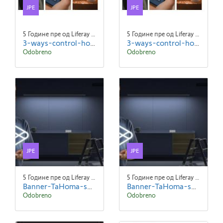
JPE
JPE
5 Године пре од Liferay Admin Liferay Admin
5 Године пре од Liferay Admin Liferay Admin
3-ways-control-home (1).jpeg
3-ways-control-home.jpeg
Odobreno
Odobreno
JPE
JPE
5 Године пре од Liferay Admin Liferay Admin
5 Године пре од Liferay Admin Liferay Admin
Banner-TaHoma-suitev2 (1).jpeg
Banner-TaHoma-suitev2.jpeg
Odobreno
Odobreno