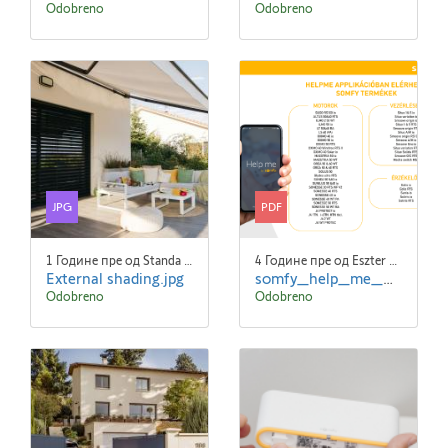
Odobreno
Odobreno
JPG
PDF
1 Године пре од Standa Blaha
4 Године пре од Eszter NYÚZÓ Eszter NYÚZÓ
External shading.jpg
somfy_help_me_web_2021.pdf
Odobreno
Odobreno