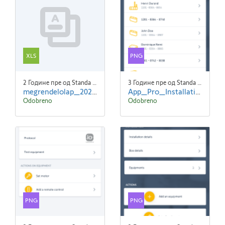
XLS
PNG
2 Године пре од Standa Blaha
3 Године пре од Standa Blaha
megrendelolap_2022.xlsx
App_Pro_Installations_EN-screen1.png
Odobreno
Odobreno
PNG
PNG