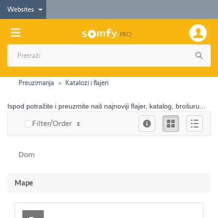
Websites
Preuzimanja
Katalozi i flajeri
Ispod potražite i preuzmite naš najnoviji flajer, katalog, brošuru...
Info
Ikona
Опис
Filter/Order
Dom
Mape