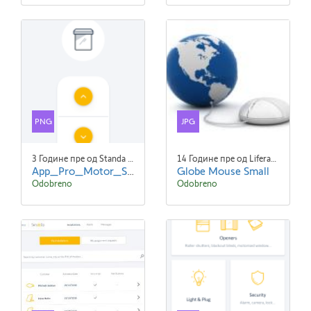
PNG
JPG
3 Године пре од Standa Blaha
14 Године пре од Liferay Admin Liferay Admin
App_Pro_Motor_Settings_EN_screen2.png
Globe Mouse Small
Odobreno
Odobreno