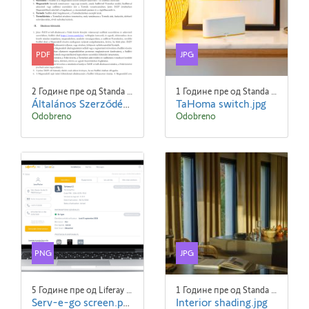
PDF
JPG
2 Године пре од Standa Blaha
1 Године пре од Standa Blaha
Általános Szerződési Feltételek- SOMFY - 240101.pdf
TaHoma switch.jpg
Odobreno
Odobreno
PNG
JPG
5 Године пре од Liferay Admin Liferay Admin
1 Године пре од Standa Blaha
Serv-e-go screen.png
Interior shading.jpg