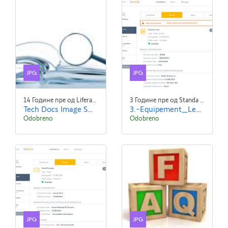
JPG
JPG
14 Године пре од Liferay Admin Liferay Admin
3 Године пре од Standa Blaha
Tech Docs Image Small
3.-Equipement_Lena_VR_Detail-ENG.jpg
Odobreno
Odobreno
JPG
JPG