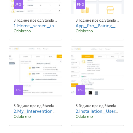
JPG
PNG
3 Године пре од Standa Blaha
3 Године пре од Standa Blaha
1.Home_screen_initial_state-ENG.jpg
App_Pro_Pairing_Expert_EN_screen2.png
Odobreno
Odobreno
JPG
JPG
3 Године пре од Standa Blaha
3 Године пре од Standa Blaha
2.My_Interventions_Read--ENG.jpg
2.Installation_User_Serv-e-go_Updated_Data_-ENG.jpg
Odobreno
Odobreno