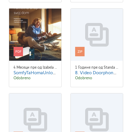
PDF
ZIP
4 Месеци пре од Izabela Gwozdzik
1 Године пре од Standa Blaha
SomfyTaHomaUnlock-B2C-Brochure A4 SR 3.pdf
8. Video Doorphones.zip
Odobreno
Odobreno