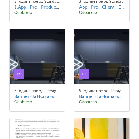
3 Године пре од Standa Blaha
3 Године пре од Standa Blaha
1.App_Pro_Product_Details_EN_screen1.png
App_Pro_Client_EN_screen2.png
Odobreno
Odobreno
JPE
JPE
5 Године пре од Liferay Admin Liferay Admin
5 Године пре од Liferay Admin Liferay Admin
Banner-TaHoma-suitev2.jpeg
Banner-TaHoma-suitev2 (1).jpeg
Odobreno
Odobreno