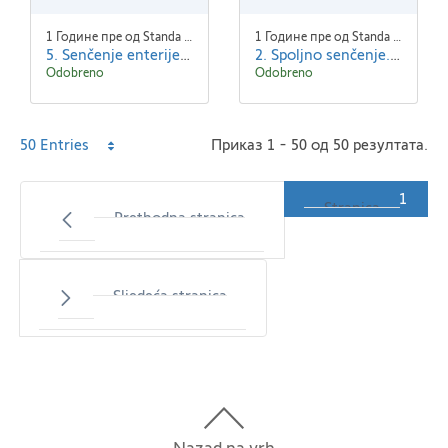
1 Године пре од Standa Blaha
1 Године пре од Standa Blaha
5. Senčenje enterijera.zip
2. Spoljno senčenje.zip
Odobreno
Odobreno
Per
50 Entries
Приказ 1 - 50 од 50 резултата.
Page
1
Stranica
Prethodna stranica
Sljedeća stranica