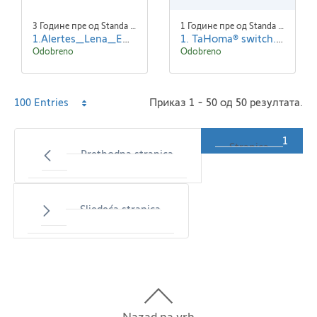
3 Године пре од Standa Blaha
1 Године пре од Standa Blaha
1.Alertes_Lena_EN.jpg
1. TaHoma® switch.zip
Odobreno
Odobreno
Per
100 Entries
Приказ 1 - 50 од 50 резултата.
Page
1
Stranica
Prethodna stranica
Sljedeća stranica