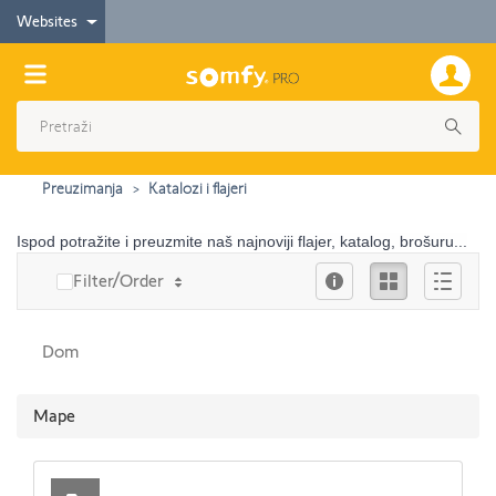
Websites
Preuzimanja
Katalozi i flajeri
Ispod potražite i preuzmite naš najnoviji flajer, katalog, brošuru...
Info
Ikona
Опис
Filter/Order
Dom
Mape