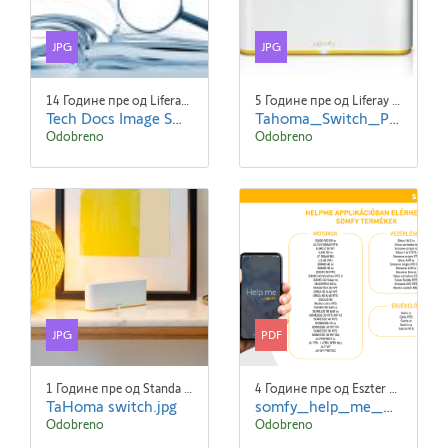
JPG
JPG
14 Године пре од Liferay Admin Liferay Admin
5 Године пре од Liferay Admin Liferay Admin
Tech Docs Image Small
Tahoma_Switch_Picto.jpg
Odobreno
Odobreno
JPG
PDF
1 Године пре од Standa Blaha
4 Године пре од Eszter NYÚZÓ Eszter NYÚZÓ
TaHoma switch.jpg
somfy_help_me_web_2021.pdf
Odobreno
Odobreno