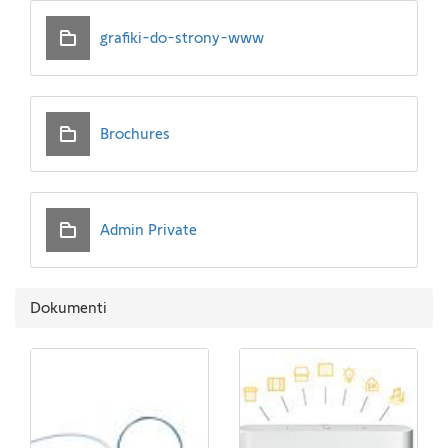
grafiki-do-strony-www
Brochures
Admin Private
Dokumenti