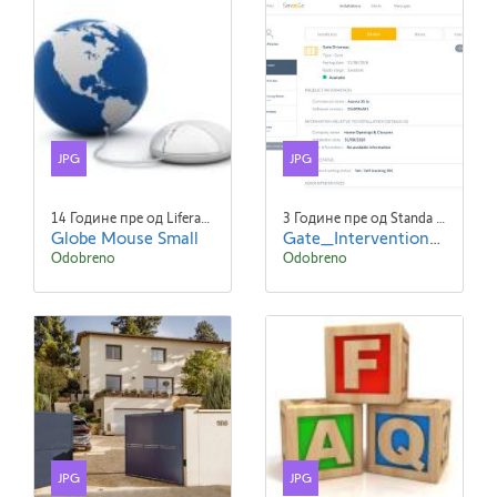
JPG
JPG
14 Године пре од Liferay Admin Liferay Admin
3 Године пре од Standa Blaha
Globe Mouse Small
Gate_Intervention_1024x768.jpg
Odobreno
Odobreno
JPG
JPG