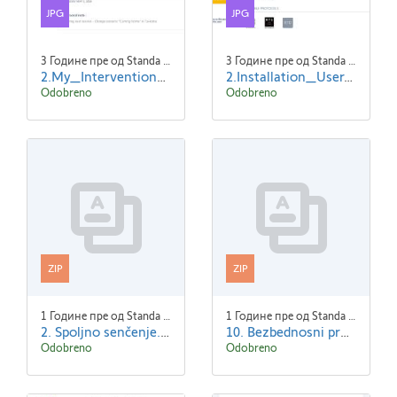
JPG
JPG
3 Године пре од Standa Blaha
3 Године пре од Standa Blaha
2.My_Interventions_Read--ENG.jpg
2.Installation_User_Serv-e-go_Updated_Data_-ENG.jpg
Odobreno
Odobreno
ZIP
ZIP
1 Године пре од Standa Blaha
1 Године пре од Standa Blaha
2. Spoljno senčenje.zip
10. Bezbednosni proizvodi.zip
Odobreno
Odobreno