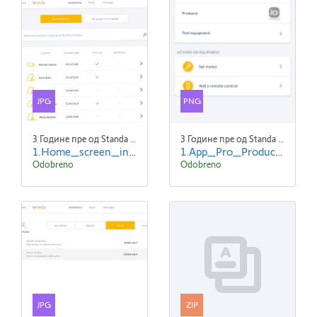
JPG
PNG
3 Године пре од Standa Blaha
3 Године пре од Standa Blaha
1.Home_screen_initial_state-ENG.jpg
1.App_Pro_Product_Details_EN_screen1.png
Odobreno
Odobreno
JPG
ZIP