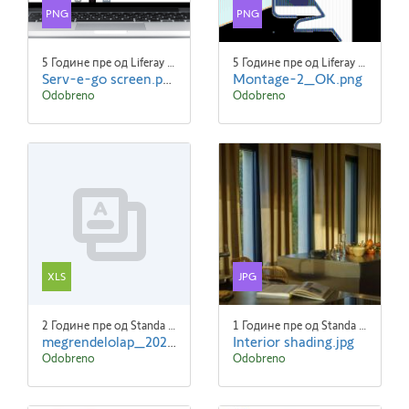
PNG
PNG
5 Године пре од Liferay Admin Liferay Admin
5 Године пре од Liferay Admin Liferay Admin
Serv-e-go screen.png
Montage-2_OK.png
Odobreno
Odobreno
XLS
JPG
2 Године пре од Standa Blaha
1 Године пре од Standa Blaha
megrendelolap_2022.xlsx
Interior shading.jpg
Odobreno
Odobreno