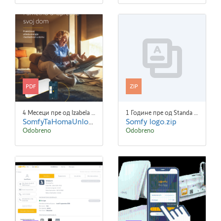
PDF
ZIP
4 Месеци пре од Izabela Gwozdzik
1 Године пре од Standa Blaha
SomfyTaHomaUnlock-B2C-Brochure A4 SR 3.pdf
Somfy logo.zip
Odobreno
Odobreno