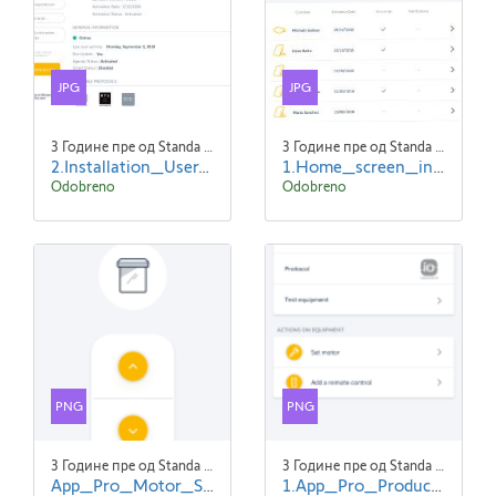
JPG
JPG
3 Године пре од Standa Blaha
3 Године пре од Standa Blaha
2.Installation_User_Serv-e-go_Updated_Data_-ENG.jpg
1.Home_screen_initial_state-ENG.jpg
Odobreno
Odobreno
PNG
PNG
3 Године пре од Standa Blaha
3 Године пре од Standa Blaha
App_Pro_Motor_Settings_EN_screen2.png
1.App_Pro_Product_Details_EN_screen1.png