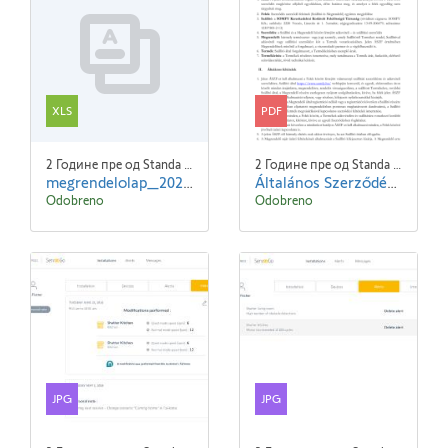
XLS
PDF
2 Године пре од Standa Blaha
2 Године пре од Standa Blaha
megrendelolap_2022.xlsx
Általános Szerződési Feltételek- SOMFY - 240101.pdf
Odobreno
Odobreno
JPG
JPG