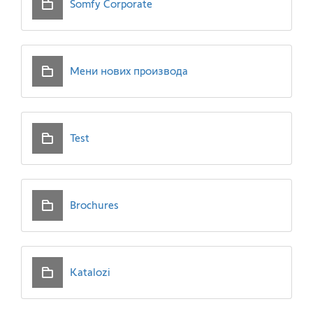
Somfy Corporate
Мени нових производа
Test
Brochures
Katalozi