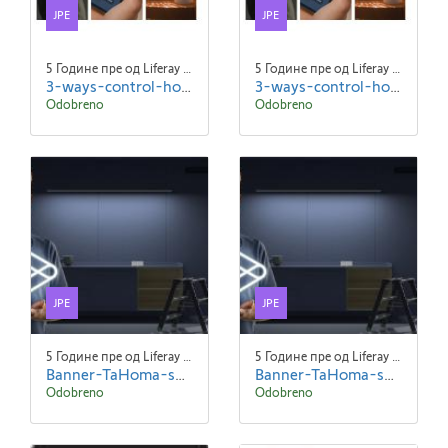
JPE
JPE
5 Године пре од Liferay Admin Liferay Admin
5 Године пре од Liferay Admin Liferay Admin
3-ways-control-home (1).jpeg
3-ways-control-home.jpeg
Odobreno
Odobreno
JPE
JPE
5 Године пре од Liferay Admin Liferay Admin
5 Године пре од Liferay Admin Liferay Admin
Banner-TaHoma-suitev2 (1).jpeg
Banner-TaHoma-suitev2.jpeg
Odobreno
Odobreno