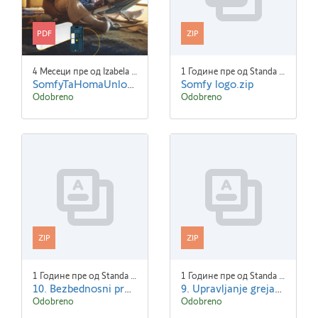
PDF
ZIP
4 Месеци пре од Izabela Gwozdzik
1 Године пре од Standa Blaha
SomfyTaHomaUnlock-B2C-Brochure A4 SR 3.pdf
Somfy logo.zip
Odobreno
Odobreno
ZIP
ZIP
1 Године пре од Standa Blaha
1 Године пре од Standa Blaha
10. Bezbednosni proizvodi.zip
9. Upravljanje grejanjem.zip
Odobreno
Odobreno