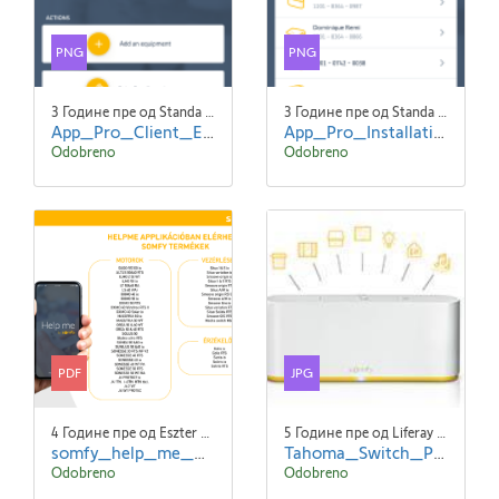
PNG
PNG
3 Године пре од Standa Blaha
3 Године пре од Standa Blaha
App_Pro_Client_EN_screen2.png
App_Pro_Installations_EN-screen1.png
Odobreno
Odobreno
PDF
JPG
4 Године пре од Eszter NYÚZÓ Eszter NYÚZÓ
5 Године пре од Liferay Admin Liferay Admin
somfy_help_me_web_2021.pdf
Tahoma_Switch_Picto.jpg
Odobreno
Odobreno