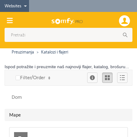
Websites
Preuzimanja
Katalozi i flajeri
Ispod potražite i preuzmite naš najnoviji flajer, katalog, brošuru...
Info
Ikona
Опис
Filter/Order
Dom
Mape