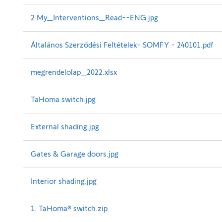
2.My_Interventions_Read--ENG.jpg
Általános Szerződési Feltételek- SOMFY - 240101.pdf
megrendelolap_2022.xlsx
TaHoma switch.jpg
External shading.jpg
Gates & Garage doors.jpg
Interior shading.jpg
1. TaHoma® switch.zip