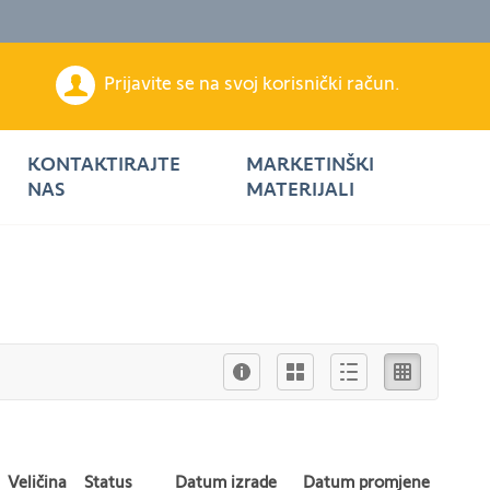
Prijavite se na svoj korisnički račun.
KONTAKTIRAJTE
MARKETINŠKI
NAS
MATERIJALI
Info
Ikona
Описни
Листа
Veličina
Status
Datum izrade
Datum promjene