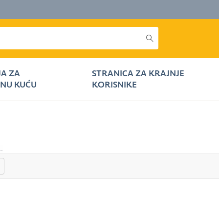
JA ZA
STRANICA ZA KRAJNJE
NU KUĆU
KORISNIKE
..
gore
Prema dolje