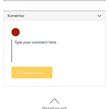
Komentar
Одговори као...
Nazad na vrh