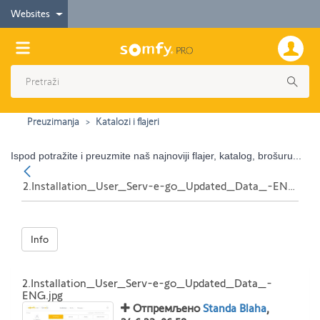
Websites
Preuzimanja
Katalozi i flajeri
Ispod potražite i preuzmite naš najnoviji flajer, katalog, brošuru...
Nazad
2.Installation_User_Serv-e-go_Updated_Data_-ENG.jpg
Info
2.Installation_User_Serv-e-go_Updated_Data_-
ENG.jpg
Отпремљено
Standa Blaha
,