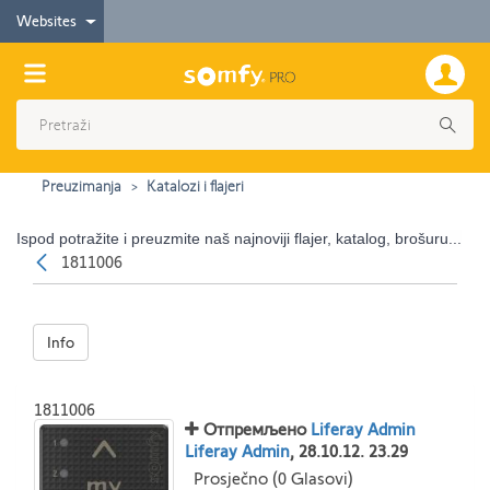
Websites
Preuzimanja
Katalozi i flajeri
Ispod potražite i preuzmite naš najnoviji flajer, katalog, brošuru...
Nazad
1811006
Info
1811006
Отпремљено
Liferay Admin
Liferay Admin
, 28.10.12. 23.29
Prosječno (0 Glasovi)