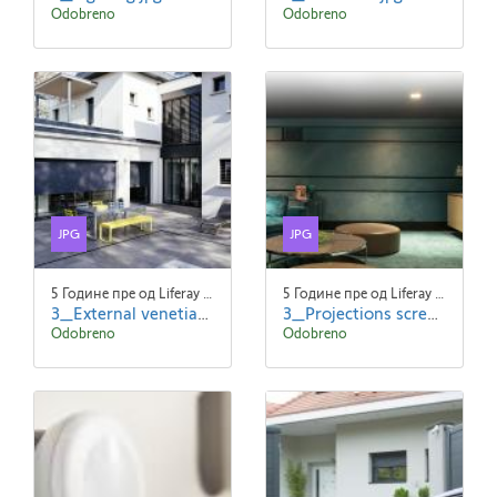
Odobreno
Odobreno
JPG
JPG
5 Године пре од Liferay Admin Liferay Admin
5 Године пре од Liferay Admin Liferay Admin
3_External venetian blinds.jpg
3_Projections screens.jpg
Odobreno
Odobreno