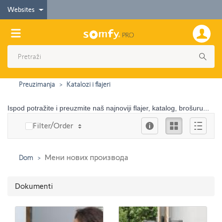
Websites
Preuzimanja
Katalozi i flajeri
Ispod potražite i preuzmite naš najnoviji flajer, katalog, brošuru...
Info
Ikona
Опис
Filter/Order
Мени нових производа
Dom
Dokumenti