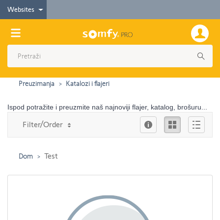
Websites
Preuzimanja
Katalozi i flajeri
Ispod potražite i preuzmite naš najnoviji flajer, katalog, brošuru...
Info
Ikona
Опис
Filter/Order
Test
Dom