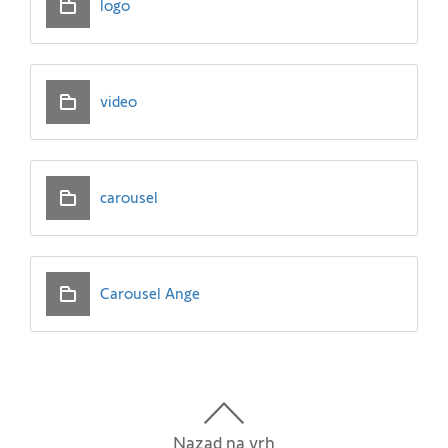
logo
video
carousel
Carousel Ange
Nazad na vrh