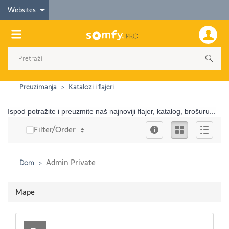
Websites
Preuzimanja
Katalozi i flajeri
Ispod potražite i preuzmite naš najnoviji flajer, katalog, brošuru...
Info
Ikona
Опис
Filter/Order
Admin Private
Dom
Mape