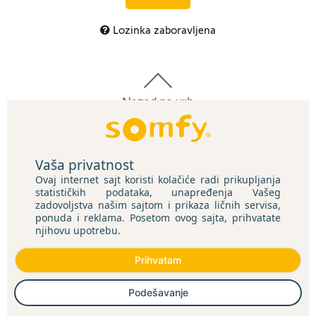
Lozinka zaboravljena
Nazad na vrh
Kontaktirajte nas
Somfy.rs
Vaša privatnost
Somfy Architecture
Sitemap
Ovaj internet sajt koristi kolačiće radi prikupljanja
Privacy Statement
statističkih podataka, unapređenja Vašeg
zadovoljstva našim sajtom i prikaza ličnih servisa,
ponuda i reklama. Posetom ovog sajta, prihvatate
njihovu upotrebu.
Prihvatam
Podešavanje