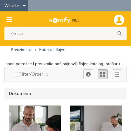
Websites
Preuzimanja
Katalozi i flajeri
Ispod potražite i preuzmite naš najnoviji flajer, katalog, brošuru...
Info
Ikona
Опис
Filter/Order
Dokumenti