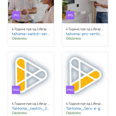
JPG
JPG
4 Године пре од Liferay Admin Liferay Admin
4 Године пре од Liferay Admin Liferay Admin
tahoma-switch-vertical-slider (1).jpg
tahoma-pro-vertical-slider.jpg
Odobreno
Odobreno
PNG
PNG
4 Године пре од Liferay Admin Liferay Admin
4 Године пре од Liferay Admin Liferay Admin
TaHoma_switch_2.png
TaHoma_Serv-e-go_2.png
Odobreno
Odobreno