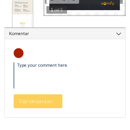
1
od
5
Komentar
Одговори као...