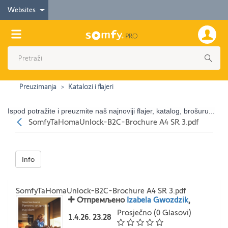
Websites
Preuzimanja
Katalozi i flajeri
Ispod potražite i preuzmite naš najnoviji flajer, katalog, brošuru...
Nazad
SomfyTaHomaUnlock-B2C-Brochure A4 SR 3.pdf
Info
SomfyTaHomaUnlock-B2C-Brochure A4 SR 3.pdf
Отпремљено
Izabela Gwozdzik
,
Prosječno (0 Glasovi)
1.4.26. 23.28