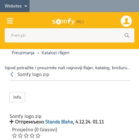
Websites
Preuzimanja
Katalozi i flajeri
Ispod potražite i preuzmite naš najnoviji flajer, katalog, brošuru...
Nazad
Somfy logo.zip
Info
Somfy logo.zip
Отпремљено
Standa Blaha
, 4.12.24. 01.11
Prosječno (0 Glasovi)