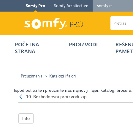
Somfy Pro
Somfy Architecture
somfy.rs
POČETNA
PROIZVODI
REŠEN
STRANA
PAMET
Preuzimanja
Katalozi i flajeri
Ispod potražite i preuzmite naš najnoviji flajer, katalog, brošuru.
Nazad
10. Bezbednosni proizvodi.zip
Info