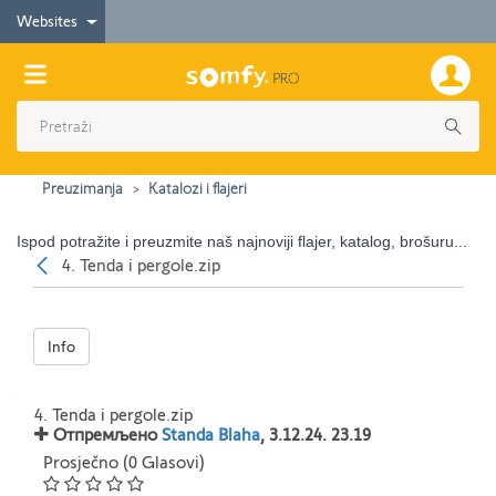
Websites
Preuzimanja
Katalozi i flajeri
Ispod potražite i preuzmite naš najnoviji flajer, katalog, brošuru...
Nazad
4. Tenda i pergole.zip
Info
4. Tenda i pergole.zip
Отпремљено
Standa Blaha
, 3.12.24. 23.19
Prosječno (0 Glasovi)