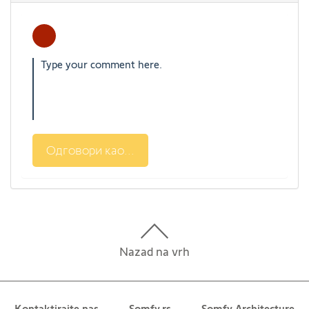
Одговори као...
Nazad na vrh
Kontaktirajte nas
Somfy.rs
Somfy Architecture