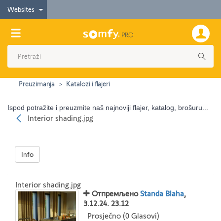
Websites
Preuzimanja
Katalozi i flajeri
Ispod potražite i preuzmite naš najnoviji flajer, katalog, brošuru...
Nazad
Interior shading.jpg
Info
Interior shading.jpg
Отпремљено
Standa Blaha
,
3.12.24. 23.12
Prosječno (0 Glasovi)