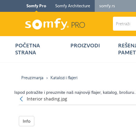
Somfy Pro
Somfy Architecture
somfy.rs
POČETNA
PROIZVODI
REŠEN
STRANA
PAMET
Preuzimanja
Katalozi i flajeri
Ispod potražite i preuzmite naš najnoviji flajer, katalog, brošuru.
Nazad
Interior shading.jpg
Info