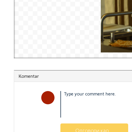
Komentar
Одговори као...