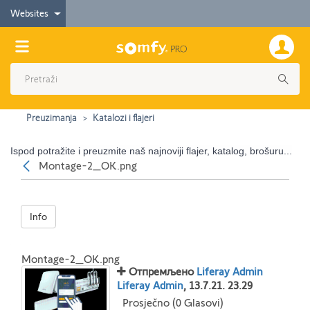
Websites
Preuzimanja
Katalozi i flajeri
Ispod potražite i preuzmite naš najnoviji flajer, katalog, brošuru...
Nazad
Montage-2_OK.png
Info
Montage-2_OK.png
Отпремљено
Liferay Admin
Liferay Admin
, 13.7.21. 23.29
Prosječno (0 Glasovi)