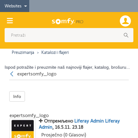
Websites
Preuzimanja
Katalozi i flajeri
Ispod potražite i preuzmite naš najnoviji flajer, katalog, brošuru...
Nazad
expertsomfy_logo
Info
expertsomfy_logo
Отпремљено
Liferay Admin Liferay
Admin
, 16.5.11. 23.18
Prosječno (0 Glasovi)