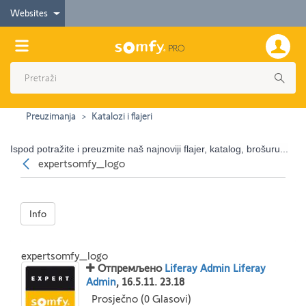
Websites
Preuzimanja
Katalozi i flajeri
Ispod potražite i preuzmite naš najnoviji flajer, katalog, brošuru...
Nazad
expertsomfy_logo
Info
expertsomfy_logo
Отпремљено
Liferay Admin Liferay
Admin
, 16.5.11. 23.18
Prosječno (0 Glasovi)