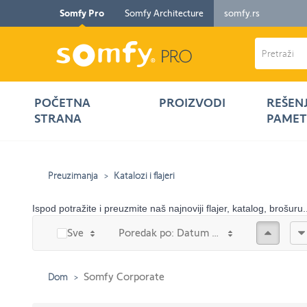
Somfy Pro
Somfy Architecture
somfy.rs
POČETNA
PROIZVODI
REŠEN
STRANA
PAMET
Preuzimanja
Katalozi i flajeri
Ispod potražite i preuzmite naš najnoviji flajer, katalog, brošuru.
Prema 
Sve
Poredak po: Datum promjene
Somfy Corporate
Dom