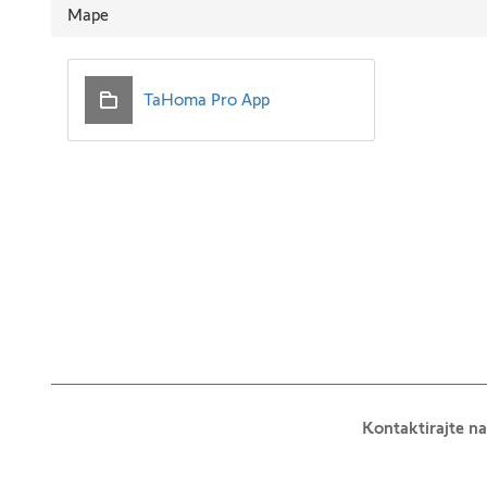
Mape
TaHoma Pro App
Kontaktirajte na