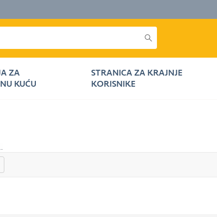
JA ZA
STRANICA ZA KRAJNJE
NU KUĆU
KORISNIKE
..
gore
Prema dolje