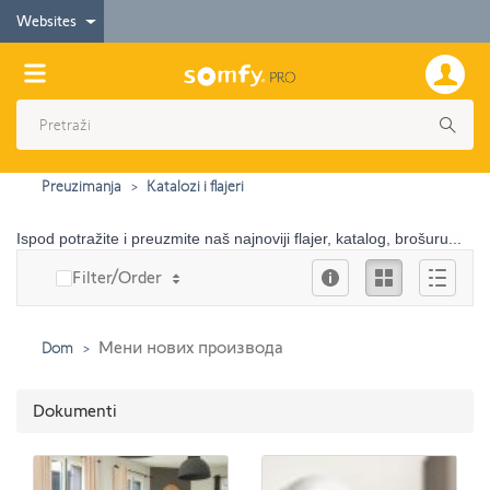
Websites
Preuzimanja
Katalozi i flajeri
Ispod potražite i preuzmite naš najnoviji flajer, katalog, brošuru...
Info
Ikona
Опис
Filter/Order
Мени нових производа
Dom
Dokumenti