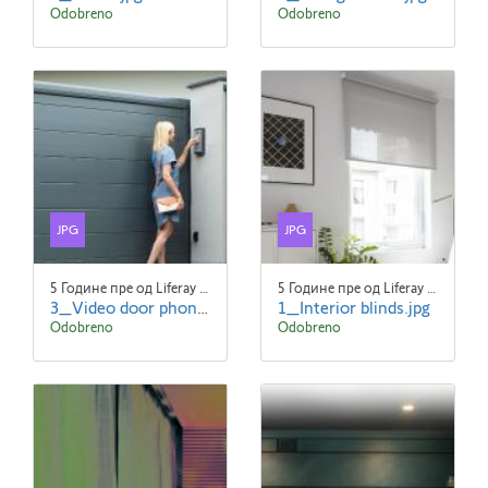
Odobreno
Odobreno
JPG
JPG
5 Године пре од Liferay Admin Liferay Admin
5 Године пре од Liferay Admin Liferay Admin
3_Video door phones.jpg
1_Interior blinds.jpg
Odobreno
Odobreno