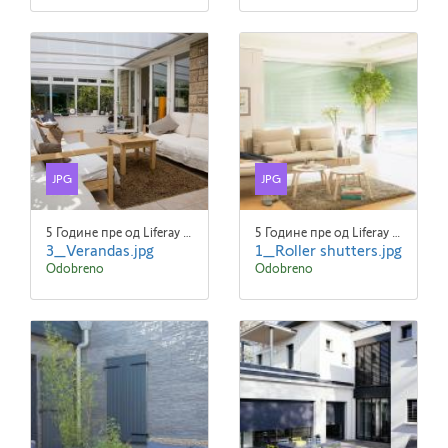
JPG
JPG
5 Године пре од Liferay Admin Liferay Admin
5 Године пре од Liferay Admin Liferay Admin
3_Verandas.jpg
1_Roller shutters.jpg
Odobreno
Odobreno