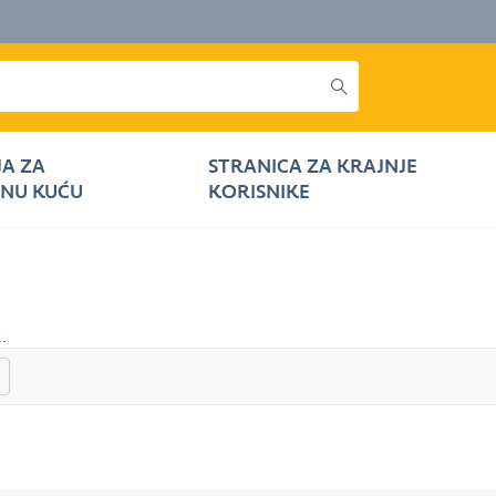
JA ZA
STRANICA ZA KRAJNJE
NU KUĆU
KORISNIKE
..
gore
Prema dolje