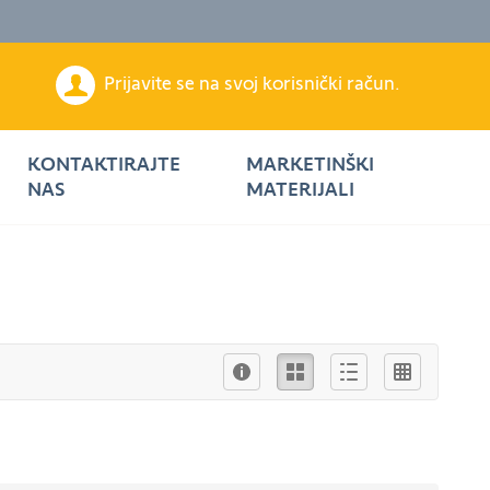
Prijavite se na svoj korisnički račun.
KONTAKTIRAJTE
MARKETINŠKI
NAS
MATERIJALI
Info
Ikona
Описни
Листа