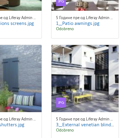
JPG
5 Године пре од Liferay Admin Liferay Admin
5 Године пре од Liferay Admin Liferay Admin
ions screens.jpg
1_Patio awnings.jpg
Odobreno
JPG
5 Године пре од Liferay Admin Liferay Admin
5 Године пре од Liferay Admin Liferay Admin
hutters.jpg
3_External venetian blinds.jpg
Odobreno