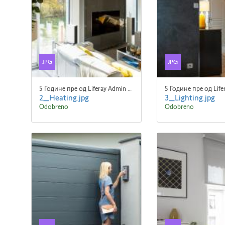
JPG
JPG
5 Године пре од Liferay Admin Liferay Admin
2_Heating.jpg
3_Lighting.jpg
Odobreno
Odobreno