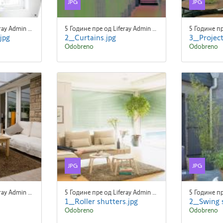
JPG
JPG
5 Године пре од Liferay Admin Liferay Admin
5 Године пре од Liferay Admin Liferay Admin
jpg
2_Curtains.jpg
3_Project
Odobreno
Odobreno
JPG
JPG
5 Године пре од Liferay Admin Liferay Admin
5 Године пре од Liferay Admin Liferay Admin
1_Roller shutters.jpg
2_Swing s
Odobreno
Odobreno