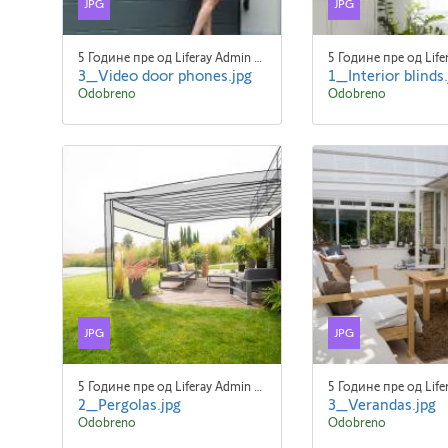
JPG
JPG
5 Године пре од Liferay Admin Liferay Admin
3_Video door phones.jpg
1_Interior blinds.
Odobreno
Odobreno
JPG
JPG
5 Године пре од Liferay Admin Liferay Admin
2_Pergolas.jpg
3_Verandas.jpg
Odobreno
Odobreno